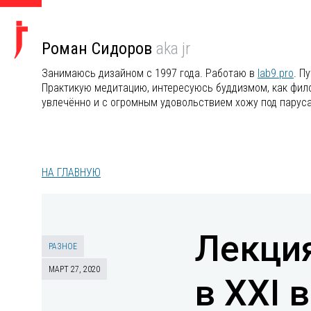
Роман Сидоров
aka jr
Занимаюсь дизайном с 1997 года. Работаю в
lab9.pro
. П
Практикую медитацию, интересуюсь буддизмом, как филос
увлечённо и с огромным удовольствием хожу под парус
НА ГЛАВНУЮ
Лекция
РАЗНОЕ
МАРТ 27, 2020
в XXI 