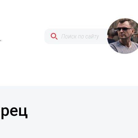
,
ерец