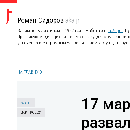
Роман Сидоров
aka jr
Занимаюсь дизайном с 1997 года. Работаю в
lab9.pro
. П
Практикую медитацию, интересуюсь буддизмом, как филос
увлечённо и с огромным удовольствием хожу под парус
НА ГЛАВНУЮ
17 мар
РАЗНОЕ
МАРТ 19, 2021
разва