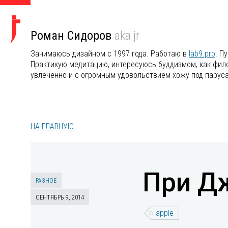
Роман Сидоров
aka jr
Занимаюсь дизайном с 1997 года. Работаю в
lab9.pro
. П
Практикую медитацию, интересуюсь буддизмом, как филос
увлечённо и с огромным удовольствием хожу под парус
НА ГЛАВНУЮ
При Дж
РАЗНОЕ
СЕНТЯБРЬ 9, 2014
apple