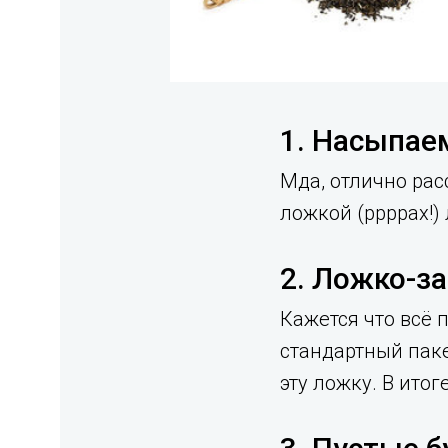
1. Насыпае
Мда, отлично рас
ложкой (ррррах!)
2. Ложко-з
Кажется что всё 
стандартный паке
эту ложку. В итог