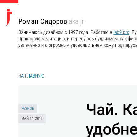
Роман Сидоров
aka jr
Занимаюсь дизайном с 1997 года. Работаю в
lab9.pro
. П
Практикую медитацию, интересуюсь буддизмом, как филос
увлечённо и с огромным удовольствием хожу под парус
НА ГЛАВНУЮ
Чай. К
РАЗНОЕ
МАЙ 14, 2012
удобне