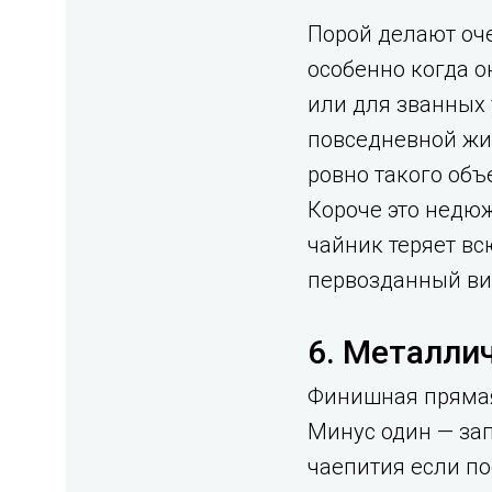
Порой делают оч
особенно когда о
или для званных 
повседневной жиз
ровно такого объ
Короче это недюж
чайник теряет вс
первозданный вид
6. Металли
Финишная прямая
Минус один — зап
чаепития если по