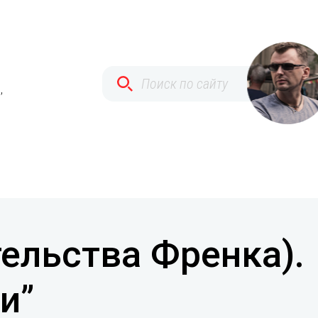
,
тельства Френка).
и”