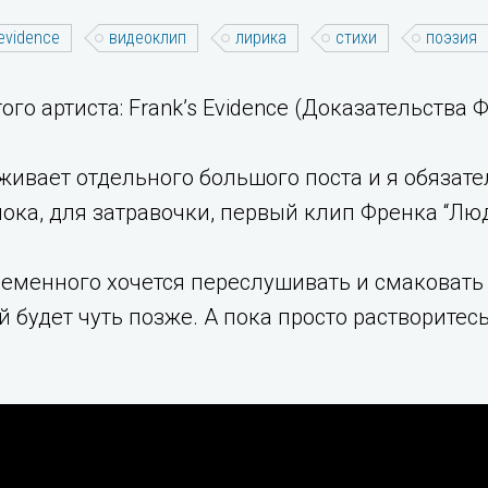
 evidence
видеоклип
лирика
стихи
поэзия
го артиста: Frank’s Evidence (Доказательства 
живает отдельного большого поста и я обязат
ока, для затравочки, первый клип Френка “Лю
еменного хочется переслушивать и смаковать т
 будет чуть позже. А пока просто растворите