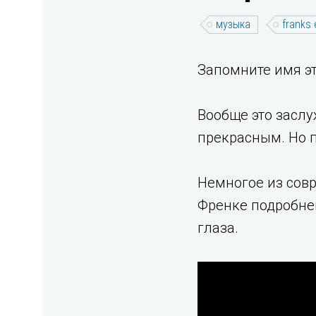
музыка
franks
Запомните имя это
Вообще это заслу
прекрасным. Но п
Немногое из совр
Френке подробней
глаза.