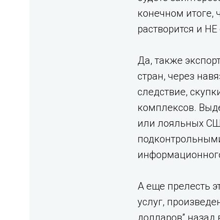
конечном итоге, 
растворится и НЕ
Да, также экспор
стран, через нав
следствие, скупк
комплексов. Выде
или лояльных СШ
подконтрольными 
информационного 
А еще прелесть эт
услуг, произведе
долларов” назад 