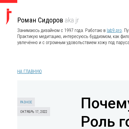
Роман Сидоров
aka jr
Занимаюсь дизайном с 1997 года. Работаю в
lab9.pro
. П
Практикую медитацию, интересуюсь буддизмом, как филос
увлечённо и с огромным удовольствием хожу под парус
НА ГЛАВНУЮ
Почем
РАЗНОЕ
ОКТЯБРЬ 17, 2022
Роль г