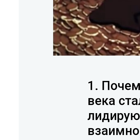
1. Поче
века ста
лидирую
взаимно