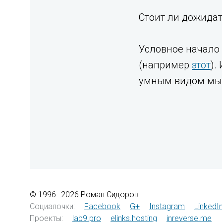
Стоит ли дожидат
Условное начало 
(например
этот
).
умным видом мы 
© 1996–2026 Роман Сидоров
Социалочки:
Facebook
G+
Instagram
LinkedI
Проекты:
lab9.pro
elinks.hosting
inreverse.me