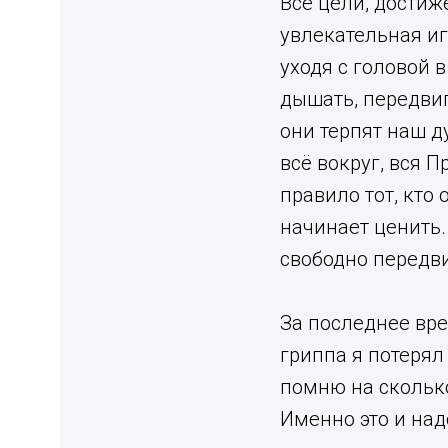
Все цели, достиж
увлекательная иг
уходя с головой 
дышать, передвиг
они терпят наш д
всё вокруг, вся 
правило тот, кто 
начинает ценить. 
свободно передви
За последнее вре
гриппа я потерял 
помню на сколько
Именно это и надо