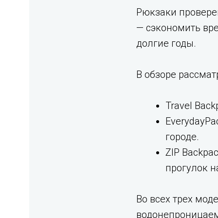
Рюкзаки проверен
— сэкономить вре
долгие годы.
В обзоре рассмат
Travel Bac
EverydayPa
городе.
ZIP Backpa
прогулок н
Во всех трех мод
водонепроницаемы