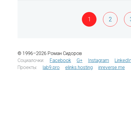
1
2
© 1996–2026 Роман Сидоров
Социалочки:
Facebook
G+
Instagram
LinkedI
Проекты:
lab9.pro
elinks.hosting
inreverse.me