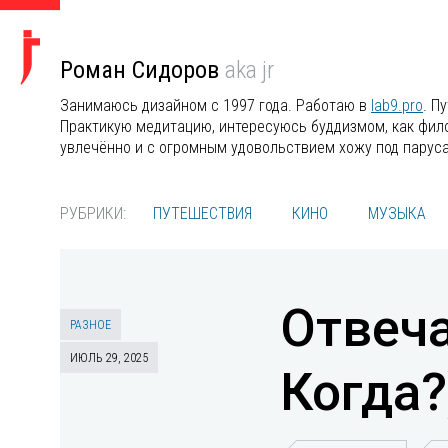
Роман Сидоров
aka jr
Занимаюсь дизайном с 1997 года. Работаю в
lab9.pro
. П
Практикую медитацию, интересуюсь буддизмом, как филос
увлечённо и с огромным удовольствием хожу под парус
РУБРИКИ:
ПУТЕШЕСТВИЯ
КИНО
МУЗЫКА
Отвеча
РАЗНОЕ
ИЮЛЬ 29, 2025
Когда?