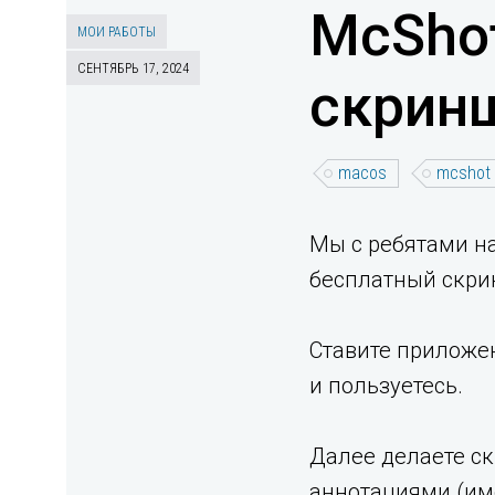
McSho
МОИ РАБОТЫ
СЕНТЯБРЬ 17, 2024
скринш
macos
mcshot
Мы с ребятами н
бесплатный cкри
Ставите прилож
и пользуетесь.
Далее делаете ск
аннотациями (име