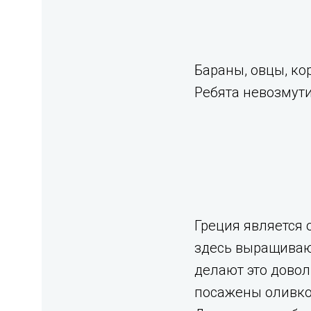
Бараны, овцы, ко
Ребята невозмути
Греция является 
здесь выращивают
делают это довол
посажены оливков