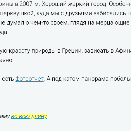
фины в 2007-м. Хороший жаркий город. Особен
 церквушкой, куда мы с друзьями забирались
не думал о чем-то своём, глядя на мерцающие
да.
ю красоту природы в Греции, зависать в Афин
азно.
ё есть
фотоотчет
. А под катом панорама побол
раму
во всю длину