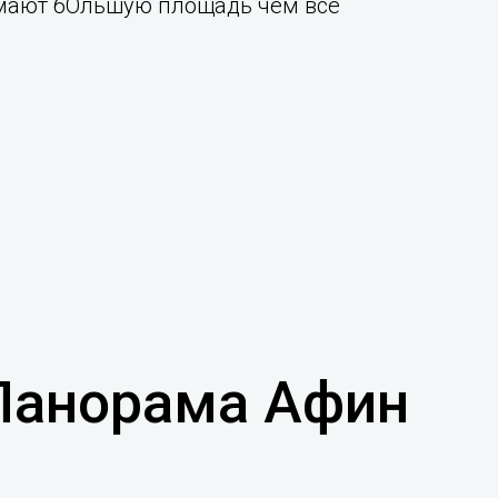
имают бОльшую площадь чем все
 Панорама Афин