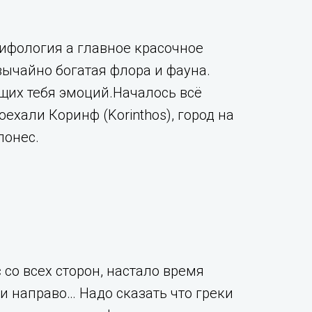
 мифология а главное красочное
вычайно богатая флора и фауна.
ющих тебя эмоций.Началось всё
хали Коринф (Korinthos), город на
онес.
со всех сторон, настало время
 и направо… Надо сказать что греки