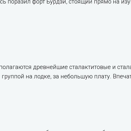
сь поразил форт Бурдзи, стоящий прямо на из
сполагаются древнейшие сталактитовые и ста
группой на лодке, за небольшую плату. Впеча