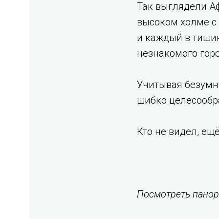
Так выглядели А
высоком холме с
и каждый в тиши
незнакомого горо
Учитывая безумну
шибко целесообр
Кто не видел, ещ
Посмотреть пано