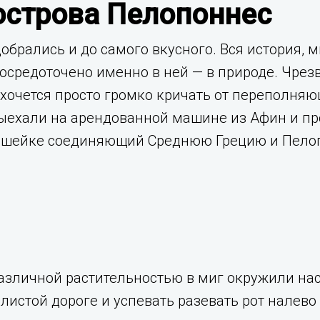
острова Пелопоннес
 добрались и до самого вкусного. Вся история,
осредоточено именно в ней — в природе. Чрез
 хочется просто громко кричать от переполня
ыехали на арендованной машине из Афин и прое
шейке соединяющий Среднюю Грецию и Пелоп
азличной растительностью в миг окружили нас 
листой дороге и успевать разевать рот налево