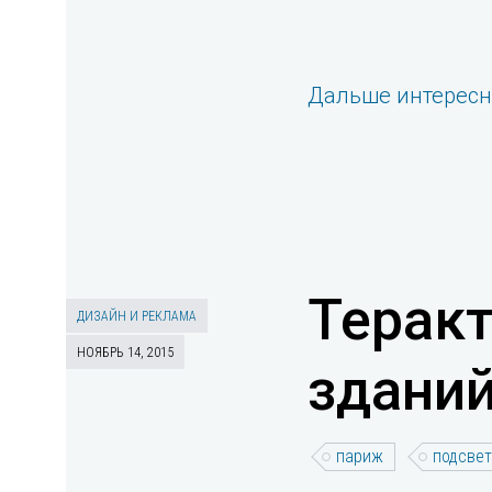
Дальше интерес
Теракт
ДИЗАЙН И РЕКЛАМА
НОЯБРЬ 14, 2015
зданий
париж
подсвет