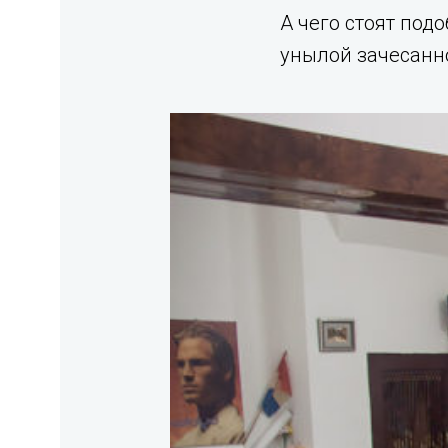
А чего стоят под
унылой зачесанн