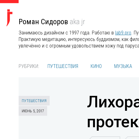
Роман Сидоров
aka jr
Занимаюсь дизайном с 1997 года. Работаю в
lab9.pro
. П
Практикую медитацию, интересуюсь буддизмом, как филос
увлечённо и с огромным удовольствием хожу под парус
РУБРИКИ:
ПУТЕШЕСТВИЯ
КИНО
МУЗЫКА
Лихора
ПУТЕШЕСТВИЯ
ИЮНЬ 5, 2017
протек