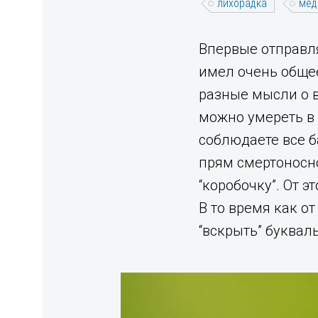
лихорадка
мед
Впервые отправля
имел очень обще
разные мысли о в
можно умереть в 
соблюдаете все б
прям смертоносно
“коробочку”. От 
В то время как о
“вскрыть” буквал