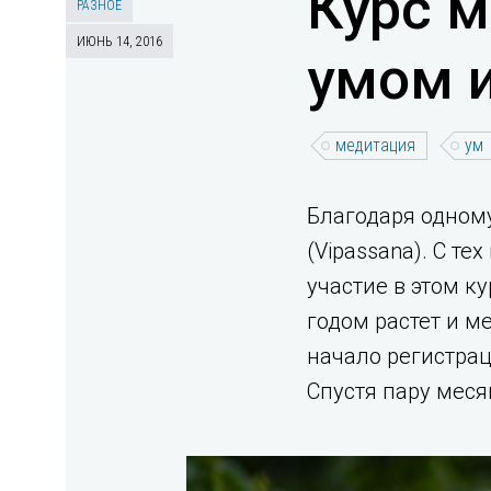
Курс м
РАЗНОЕ
ИЮНЬ 14, 2016
умом и
медитация
ум
Благодаря одному
(Vipassana). С те
участие в этом к
годом растет и ме
начало регистрац
Спустя пару меся