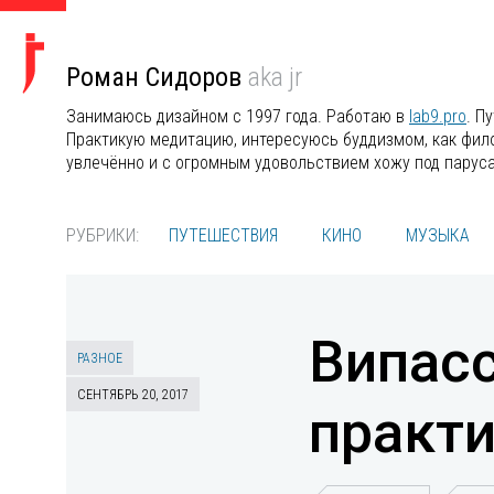
Роман Сидоров
aka jr
Занимаюсь дизайном с 1997 года. Работаю в
lab9.pro
. П
Практикую медитацию, интересуюсь буддизмом, как филос
увлечённо и с огромным удовольствием хожу под парус
РУБРИКИ:
ПУТЕШЕСТВИЯ
КИНО
МУЗЫКА
Випасс
РАЗНОЕ
СЕНТЯБРЬ 20, 2017
практ