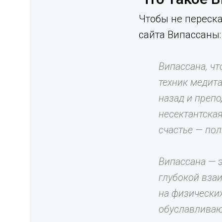
Чтобы не переска
сайта Випассаны:
Випассана, чт
техник медит
назад и препо
несектантская
счастье — по
Випассана — 
глубокой вза
на физически
обуславливаю