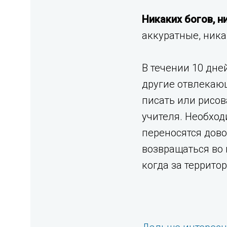
Никаких богов, н
аккуратные, ника
В течении 10 дне
другие отвлекающ
писать или рисо
учителя. Необход
переносятся дово
возвращаться во 
когда за террито