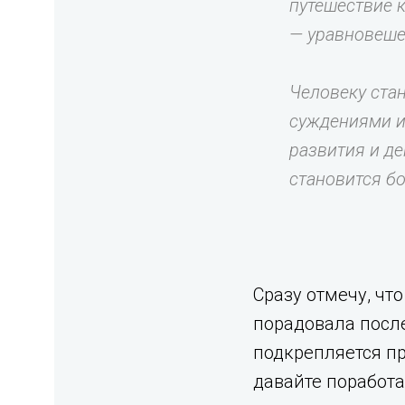
путешествие к
— уравновеше
Человеку ста
суждениями и
развития и д
становится бо
Сразу отмечу, чт
порадовала после
подкрепляется пр
давайте поработа