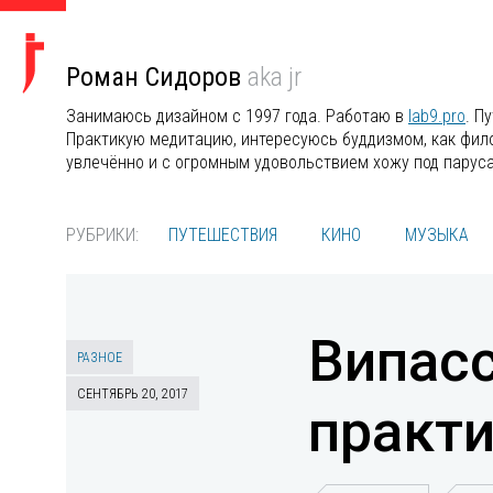
Роман Сидоров
aka jr
Занимаюсь дизайном с 1997 года. Работаю в
lab9.pro
. П
Практикую медитацию, интересуюсь буддизмом, как филос
увлечённо и с огромным удовольствием хожу под парус
РУБРИКИ:
ПУТЕШЕСТВИЯ
КИНО
МУЗЫКА
Випасс
РАЗНОЕ
СЕНТЯБРЬ 20, 2017
практ