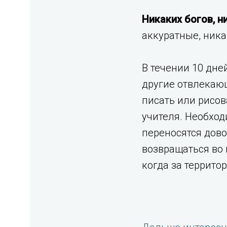
Никаких богов, н
аккуратные, ника
В течении 10 дне
другие отвлекающ
писать или рисо
учителя. Необход
переносятся дово
возвращаться во 
когда за террито