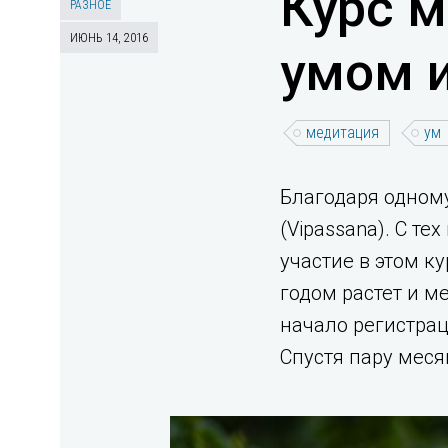
Курс м
РАЗНОЕ
ИЮНЬ 14, 2016
умом и
медитация
ум
Благодаря одному
(Vipassana). С те
участие в этом к
годом растет и ме
начало регистрац
Спустя пару меся