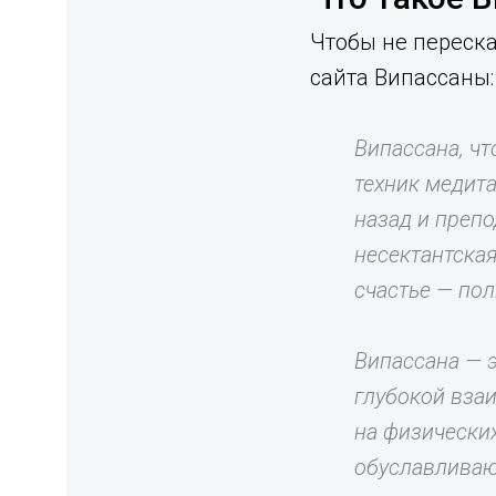
Чтобы не переска
сайта Випассаны:
Випассана, чт
техник медит
назад и препо
несектантская
счастье — по
Випассана — 
глубокой вза
на физически
обуславливаю