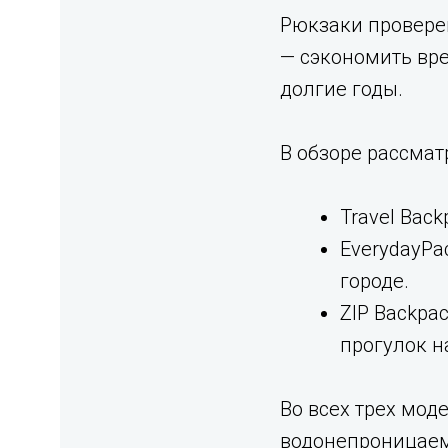
Рюкзаки проверен
— сэкономить вре
долгие годы.
В обзоре рассмат
Travel Bac
EverydayPa
городе.
ZIP Backpa
прогулок н
Во всех трех мод
водонепроницаемы