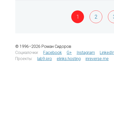
1
2
© 1996–2026 Роман Сидоров
Социалочки:
Facebook
G+
Instagram
LinkedI
Проекты:
lab9.pro
elinks.hosting
inreverse.me