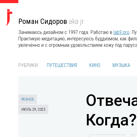
Роман Сидоров
aka jr
Занимаюсь дизайном с 1997 года. Работаю в
lab9.pro
. П
Практикую медитацию, интересуюсь буддизмом, как филос
увлечённо и с огромным удовольствием хожу под парус
РУБРИКИ:
ПУТЕШЕСТВИЯ
КИНО
МУЗЫКА
Отвеча
РАЗНОЕ
ИЮЛЬ 29, 2025
Когда?