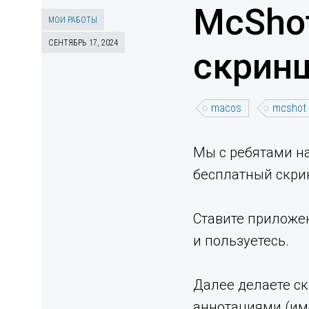
McSho
МОИ РАБОТЫ
СЕНТЯБРЬ 17, 2024
скринш
macos
mcshot
Мы с ребятами н
бесплатный cкри
Ставите прилож
и пользуетесь.
Далее делаете ск
аннотациями (име