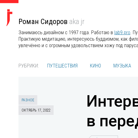
Роман Сидоров
aka jr
Занимаюсь дизайном с 1997 года. Работаю в
lab9.pro
. П
Практикую медитацию, интересуюсь буддизмом, как филос
увлечённо и с огромным удовольствием хожу под парус
РУБРИКИ:
ПУТЕШЕСТВИЯ
КИНО
МУЗЫКА
Интерв
РАЗНОЕ
ОКТЯБРЬ 17, 2022
в пере