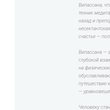
Випассана, чт
техник медит
назад и препо
несектантская
счастье — по
Випассана — 
глубокой вза
на физически
обуславливаю
путешествие к
— уравновеше
Человеку ста