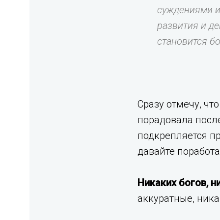
суждениями и
развития и д
становится бо
Сразу отмечу, чт
порадовала после
подкрепляется пр
давайте поработа
Никаких богов, н
аккуратные, ника