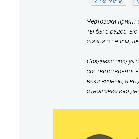
elinks hosting
s
Чертовски приятно
ты бы с радостью 
жизни в целом, ле
Создавая продукты
соответствовать 
веки вечные, а не
отношение изо дня