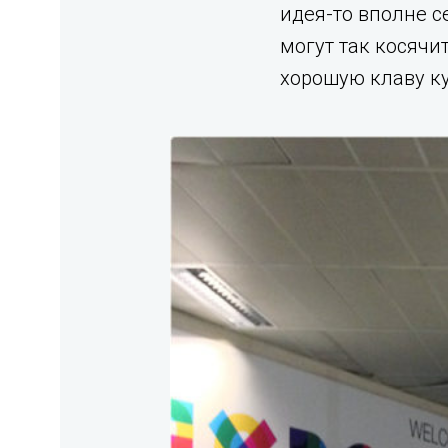
идея-то вполне с
могут так косячи
хорошую клаву ку