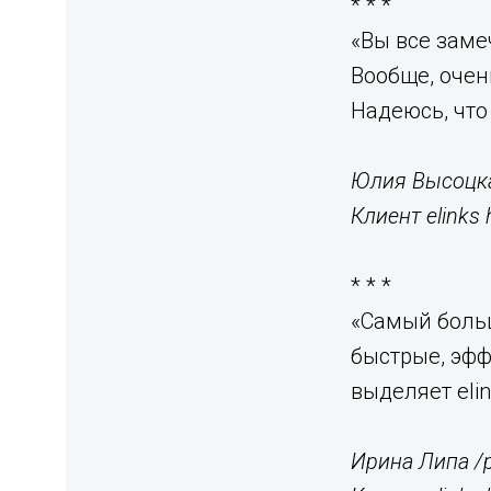
* * *
«Вы все заме
Вообще, очен
Надеюсь, что 
Юлия Высоцка
Клиент elinks 
* * *
«Самый больш
быстрые, эф
выделяет elin
Ирина Липа /