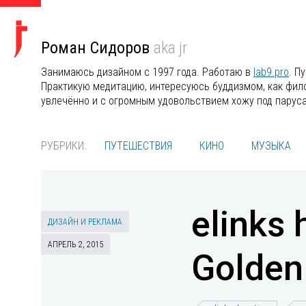
Роман Сидоров
aka jr
Занимаюсь дизайном с 1997 года. Работаю в
lab9.pro
. П
Практикую медитацию, интересуюсь буддизмом, как филос
увлечённо и с огромным удовольствием хожу под парус
РУБРИКИ:
ПУТЕШЕСТВИЯ
КИНО
МУЗЫКА
elinks
ДИЗАЙН И РЕКЛАМА
АПРЕЛЬ 2, 2015
Golden