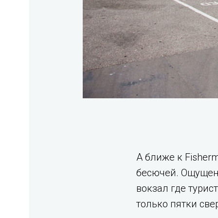
А ближе к Fisherm
бесючей. Ощущени
вокзал где турис
только пятки све