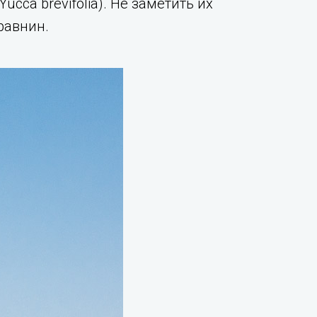
cca brevifolia). Не заметить их
равнин.