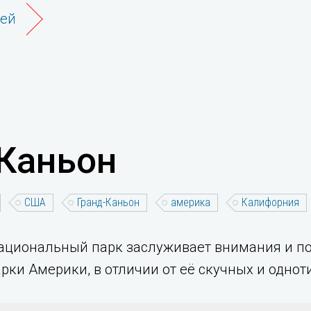
ней
Каньон
США
Гранд-Каньон
америка
Калифорния
 национальный парк заслуживает внимания и по
ки Америки, в отличии от её скучных и однот