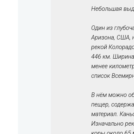
Небольшая выде
Один из глубоч
Аризона, США, 
рекой Колорадо
446 км. Ширина 
менее километр
список Всемир
В нём можно об
пещер, содержа
материал. Кань
Изначально рек
коры около 65 