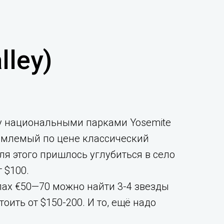
lley)
ду национальными парками Yosemite
риемлемый по цене классический
Для этого пришлось углубиться в село
 $100.
лах €50—70 можно найти 3-4 звезды
оить от $150-200. И то, ещё надо