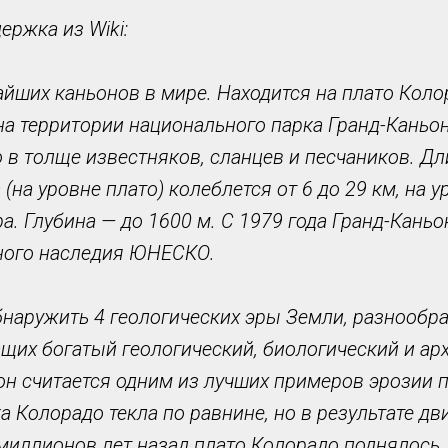
ржка из Wiki:
айших каньонов в мире. Находится на плато Коло
на территории национального парка Гранд-Каньо
 в толще известняков, сланцев и песчаников. Дл
(на уровне плато) колеблется от 6 до 29 км, на у
а. Глубина — до 1600 м. С 1979 года Гранд-Каньо
ного наследия ЮНЕСКО.
наружить 4 геологических эры Земли, разнообра
щих богатый геологический, биологический и ар
он считается одним из лучших примеров эрозии п
а Колорадо текла по равнине, но в результате д
миллионов лет назад плато Колорадо поднялось.