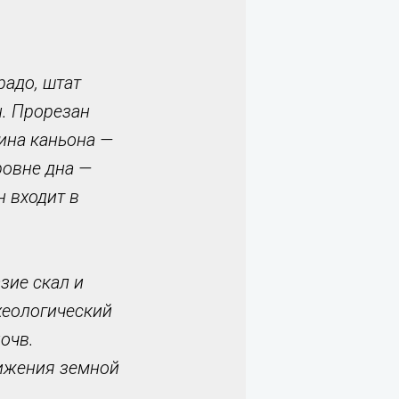
радо, штат
н. Прорезан
ина каньона —
ровне дна —
н входит в
зие скал и
хеологический
очв.
вижения земной