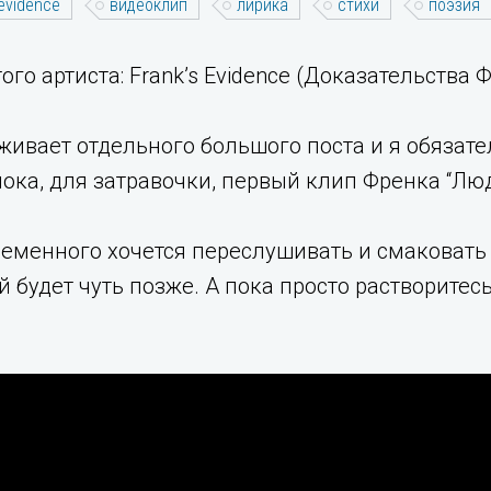
 evidence
видеоклип
лирика
стихи
поэзия
го артиста: Frank’s Evidence (Доказательства 
живает отдельного большого поста и я обязат
ока, для затравочки, первый клип Френка “Лю
еменного хочется переслушивать и смаковать т
 будет чуть позже. А пока просто растворите