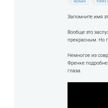
музыка
franks
Запомните имя это
Вообще это заслу
прекрасным. Но п
Немногое из совр
Френке подробней
глаза.