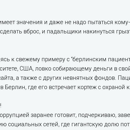
имеет значения и даже не надо пытаться кому-
 сделать вброс, и падальщики накинуться грызть
аясь к свежему примеру с “берлинским пациен
ситете, США, ловко собирающему деньги в сво
сайта, а также с других невнятных фондов. Па
в Берлин, где его встречает кортеж с охраной
!
 коррупцией заранее готовит, подчеркиваю, з
ю социальных сетей, где гигантскую долю по