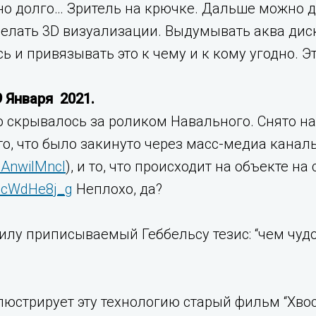
 долго… Зритель на крючке. Дальше можно де
елать 3D визуализации. Выдумывать аква диск
ь и привязывать это к чему и к кому угодно. Э
 Января 2021.
но скрывалось за роликом Навального. Снято н
то, что было закинуто через масс-медиа кана
ipAnwilMncI
), и то, что происходит на объекте на
vBcWdHe8j_g
Неплохо, да?
 силу приписываемый Геббельсу тезис: “чем чуд
юстрирует эту технологию старый фильм “Хвост