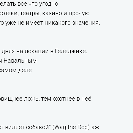
лать все что угодно.
отеки, театры, казино и прочую
то уже не имеет никакого значения.
а днях на локации в Геледжике.
лы Навальным
 самом деле:
овищнее ложь, тем охотнее в неё
 виляет собакой” (Wag the Dog) аж