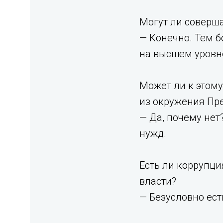
Могут ли соверша
— Конечно. Тем б
на высшем уровне
Может ли к этому
из окружения Пр
— Да, почему нет
нужд.
Есть ли коррупци
власти?
— Безусловно есть