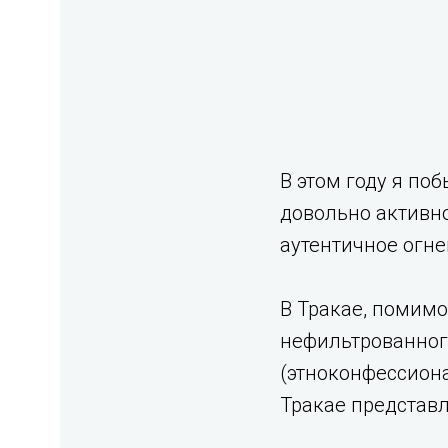
В этом году я по
довольно активно
аутентичное огне
В Тракае, помимо
нефильтрованного
(этноконфессион
Тракае представ