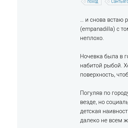
поход
Сантьяг
… и снова встаю 
(empanadilla) с 
неплохо.
Ночевка была в г
набитой рыбой. 
поверхность, что
Погуляв по город
везде, но социал
детская наивност
далеко не всем ж