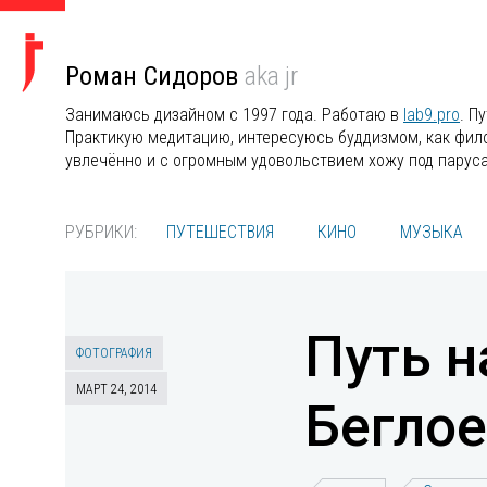
Роман Сидоров
aka jr
Занимаюсь дизайном с 1997 года. Работаю в
lab9.pro
. П
Практикую медитацию, интересуюсь буддизмом, как филос
увлечённо и с огромным удовольствием хожу под парус
РУБРИКИ:
ПУТЕШЕСТВИЯ
КИНО
МУЗЫКА
Путь н
ФОТОГРАФИЯ
МАРТ 24, 2014
Беглое