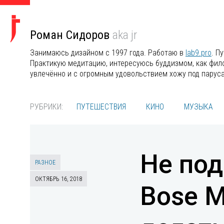
Роман Сидоров
aka jr
Занимаюсь дизайном с 1997 года. Работаю в
lab9.pro
. П
Практикую медитацию, интересуюсь буддизмом, как филос
увлечённо и с огромным удовольствием хожу под парус
РУБРИКИ:
ПУТЕШЕСТВИЯ
КИНО
МУЗЫКА
Не под
РАЗНОЕ
ОКТЯБРЬ 16, 2018
Bose M