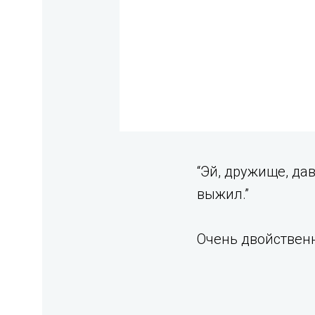
“Эй, дружище, да
выжил.”
Очень двойственн