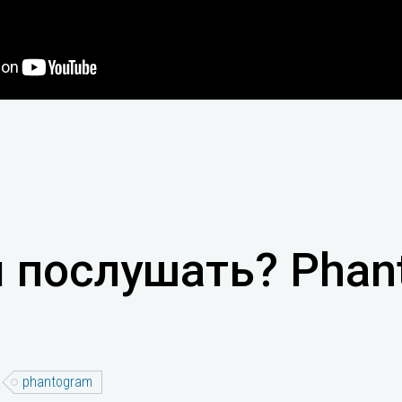
 послушать? Phant
phantogram