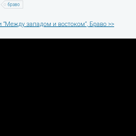
браво
и “Между западом и востоком”, Браво >>