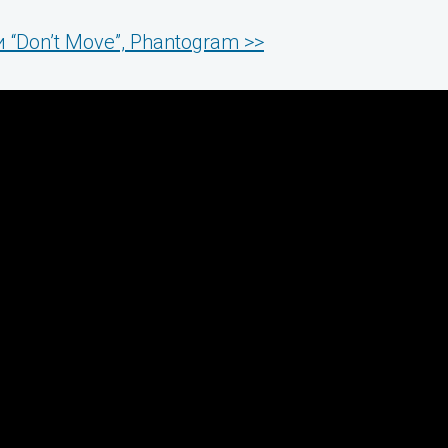
 “Don’t Move”, Phantogram >>