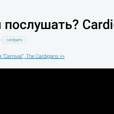
 послушать? Cardi
cardigans
“Carnival”, The Cardigans >>