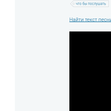
что бы послушать
Найти текст песн