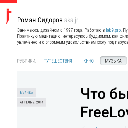
Роман Сидоров
aka jr
Занимаюсь дизайном с 1997 года. Работаю в
lab9.pro
. П
Практикую медитацию, интересуюсь буддизмом, как филос
увлечённо и с огромным удовольствием хожу под парус
РУБРИКИ:
ПУТЕШЕСТВИЯ
КИНО
МУЗЫКА
Что бы
МУЗЫКА
АПРЕЛЬ 2, 2014
FreeLo