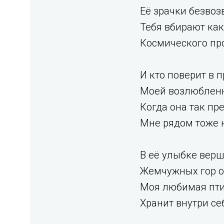
Её зрачки безвоз
Тебя вбирают ка
Космического про
И кто поверит в 
Моей возлюбленн
Когда она так пр
Мне рядом тоже н
В её улыбке вер
Жемчужных гор о
Моя любимая пт
Хранит внутри се