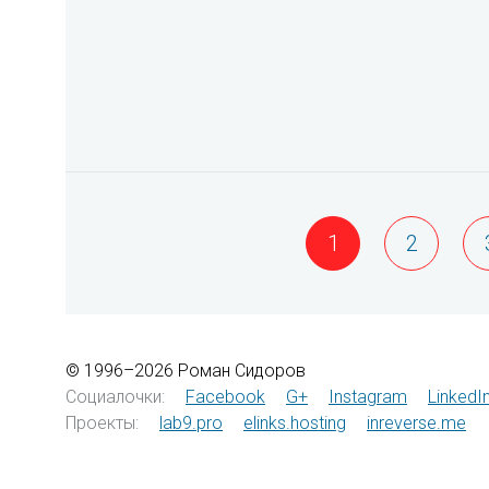
1
2
© 1996–2026 Роман Сидоров
Социалочки:
Facebook
G+
Instagram
LinkedI
Проекты:
lab9.pro
elinks.hosting
inreverse.me