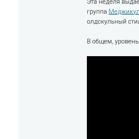
Эта неделя выда
группа
Меджику
олдскульный стил
В общем, уровень