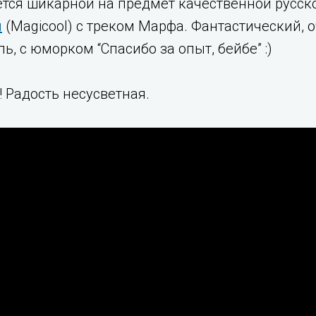
ется шикарной на предмет качественной русск
л
(Magicool) с треком Марфа. Фантастический, 
ь, с юморком “Спасибо за опыт, бейбе” :)
! Радость несусветная.