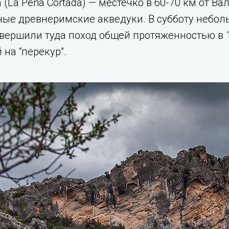
 (La Peña Cortada) — местечко в 60-70 км от Ва
ые древнеримские акведуки. В субботу небол
вершили туда поход общей протяженностью в 1
 на “перекур”.