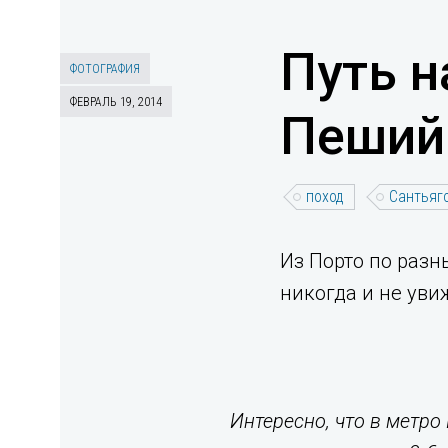
Путь н
ФОТОГРАФИЯ
ФЕВРАЛЬ 19, 2014
Пеший 
поход
Сантьяг
Из Порто по разн
никогда и не увиж
Интересно, что в метро