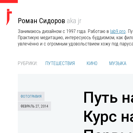
Роман Сидоров
aka jr
Занимаюсь дизайном с 1997 года. Работаю в
lab9.pro
. П
Практикую медитацию, интересуюсь буддизмом, как филос
увлечённо и с огромным удовольствием хожу под парус
РУБРИКИ:
ПУТЕШЕСТВИЯ
КИНО
МУЗЫКА
Путь н
ФОТОГРАФИЯ
ФЕВРАЛЬ 27, 2014
Курс н