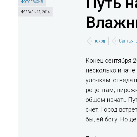
Путь н
ФОТОГРАФИЯ
ФЕВРАЛЬ 12, 2014
Влажны
поход
Сантьяг
Конец сентября 2
несколько иначе.
улочкам, отведат
рецептам, пирожны
общем начать Пут
счет. Город встр
бы, ей богу! Но д