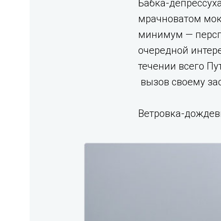
Бабка-депрессуха
мрачноватом мок
минимум — персп
очередной интерес
течении всего Пу
вызов своему за
Ветровка-дождеви