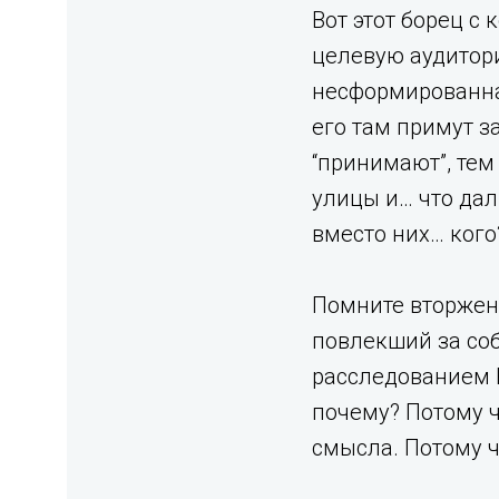
Вот этот борец с
целевую аудитори
несформированная
его там примут з
“принимают”, тем
улицы и… что дал
вместо них… кого
Помните вторжени
повлекший за соб
расследованием На
почему? Потому чт
смысла. Потому ч