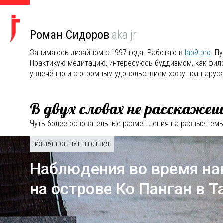
Роман Сидоров
aka jr
Занимаюсь дизайном с 1997 года. Работаю в
lab9.pro
. П
Практикую медитацию, интересуюсь буддизмом, как филос
увлечённо и с огромным удовольствием хожу под парус
В двух словах не расскажешь
Чуть более основательные размешления на разные темы
ИЗБРАННОЕ: ПУТЕШЕСТВИЯ
Наблюдения во время на
на острове Ко Панган в 