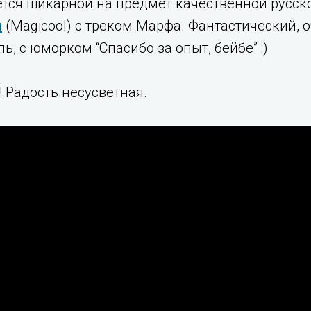
ется шикарной на предмет качественной русск
л
(Magicool) с треком Марфа. Фантастический, 
ь, с юморком “Спасибо за опыт, бейбе” :)
! Радость несусветная.