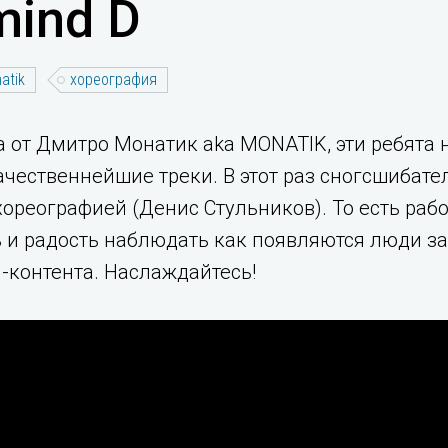
mind D
atik
хореография
 от Дмитро Монатик aka MONATIK, эти ребята 
ачественнейшие треки. В этот раз сногсшибате
 хореографией (Денис Стульников). То есть раб
ь и радость наблюдать как появляются люди з
-контента. Наслаждайтесь!