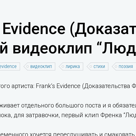
s Evidence (Доказа
й видеоклип “Люд
 evidence
видеоклип
лирика
стихи
поэзия
го артиста: Frank’s Evidence (Доказательства 
живает отдельного большого поста и я обязат
ока, для затравочки, первый клип Френка “Лю
еменного хочется переслушивать и смаковать т