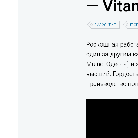
— Vita
видеоклип
mon
Роскошная работа
один за другим к
Muiño, Одесса) и
высший. Гордост
производстве поп