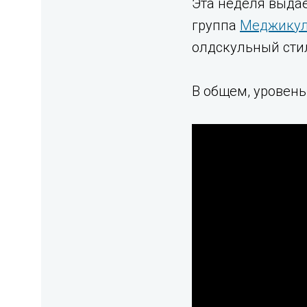
Эта неделя выда
группа
Меджику
олдскульный стил
В общем, уровень