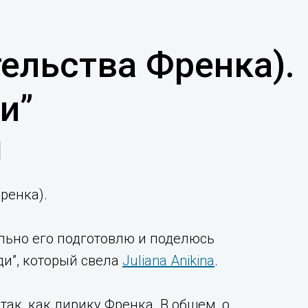
тельства Френка).
и”
Френка).
ельно его подготовлю и поделюсь
ди”, который свела
Juliana Anikina
.
ак, как лирику Френка. В общем, о