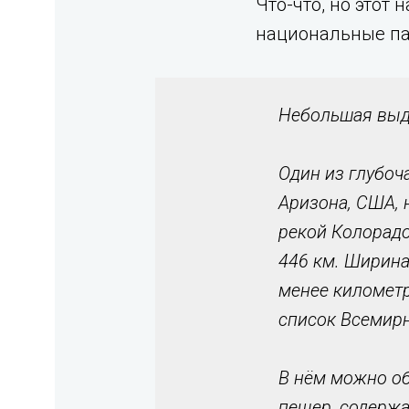
Что-что, но этот
национальные пар
Небольшая выде
Один из глубоч
Аризона, США, 
рекой Колорадо
446 км. Ширина 
менее километр
список Всемир
В нём можно об
пещер, содержа